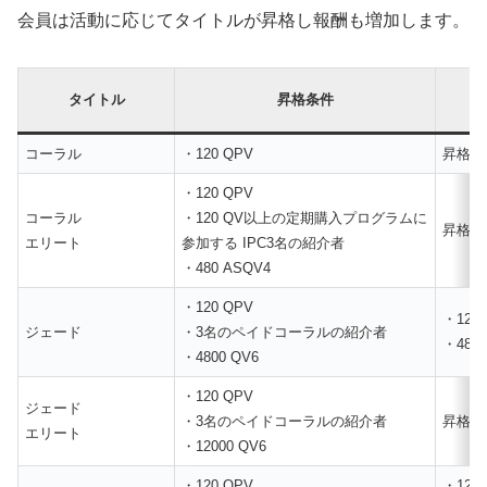
会員は活動に応じてタイトルが昇格し報酬も増加します。
タイトル
昇格条件
コーラル
・120 QPV
昇格条
・120 QPV
コーラル
・120 QV以上の定期購入プログラムに
昇格条
エリート
参加する IPC3名の紹介者
・480 ASQV4
・120 QPV
・120
ジェード
・3名のペイドコーラルの紹介者
・4800
・4800 QV6
・120 QPV
ジェード
・3名のペイドコーラルの紹介者
昇格条
エリート
・12000 QV6
・120 QPV
・120