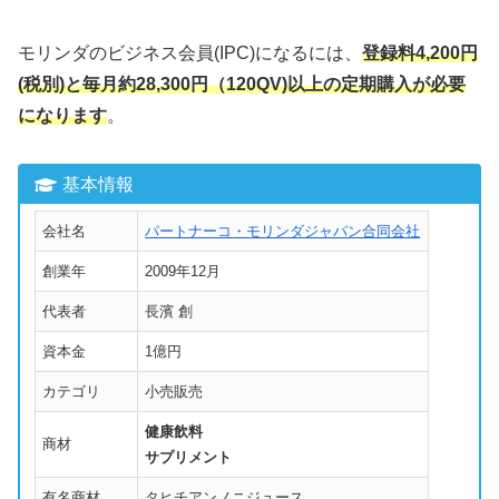
モリンダのビジネス会員(IPC)になるには、
登録料4,200円
(税別)と毎月約28,300円（120QV)以上の定期購入が必要
になります
。
基本情報
会社名
パートナーコ・モリンダジャパン合同会社
創業年
2009年12月
代表者
長濱 創
資本金
1億円
カテゴリ
小売販売
健康飲料
商材
サプリメント
有名商材
タヒチアンノニジュース