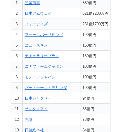
1
三基商事
530億円
2
日本アムウェイ
521億7200万円
3
フォーデイズ
251億1700万円
4
フォーエバーリビング
190億円
5
ニュースキン
150億円
6
ナチュラリープラス
130億円
7
ニナファームジャポン
103億円
8
モデーアジャパン
100億円
8
パートナーコ・モリンダ
100億円
10
日本シャクリー
94億円
11
サンクスアイ
85億円
12
赤塚
78億円
13
日健総本社
64億円