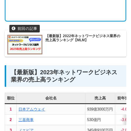
【最新版】2022年ネットワークビジネス業界の
売上高ランキング【MLM】
【最新版】2023年ネットワークビジネス
業界の売上高ランキング
順位
会社名
売上高
前年売
1
日本アムウェイ
939億3000万円
-4.60
2
三基商事
530億円
-3.64
3
ノエビア
345億9100万円
-2.85