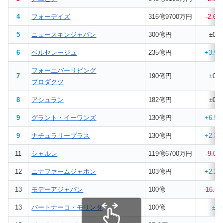
4
フォーデイズ
316億9700万円
-2.60
5
ニュースキンジャパン
300億円
±0%
6
ベルセレージュ
235億円
+3.98
フォーエバーリビング
7
190億円
±0%
プロダクツ
8
アシュラン
182億円
±0%
9
グラント・イーワンズ
130億円
+6.56
9
ナチュラリープラス
130億円
+2.36
11
シャルレ
119億6700万円
-9.07
12
ニナファームジャポン
103億円
+2.28
13
モデーアジャパン
100億
-16.6
7
13
パートナーコ・モリンダ
100億
±0