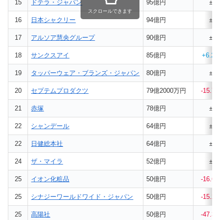
15
ドテラ・ジャパン
95億円
±0
スクロールできます
16
日本シャクリー
94億円
±0
17
アルソア慧央グループ
90億円
±0
18
サンクスアイ
85億円
+
6.2
19
タッパーウェア・ブランズ・ジャパン
80億円
±0
20
セプテムプロダクツ
79億2000万円
-15.7
21
赤塚
78億円
±0
22
シャンデール
64億円
±0
22
日健総本社
64億円
±0
24
ザ・マイラ
52億円
±0
25
イオン化粧品
50億円
-16.6
25
シナジーワールドワイド・ジャパン
50億円
-15.2
25
高陽社
50億円
-47.3