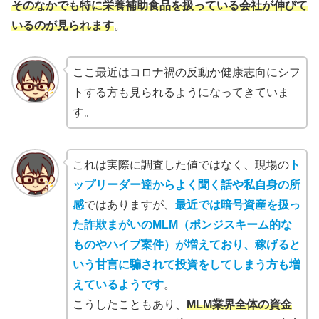
そのなかでも特に栄養補助食品を扱っている会社が伸びて
いるのが見られます
。
ここ最近はコロナ禍の反動か健康志向にシフ
トする方も見られるようになってきていま
す。
これは実際に調査した値ではなく、現場の
ト
ップリーダー達からよく聞く話や私自身の所
感
ではありますが、
最近では暗号資産を扱っ
た詐欺まがいのMLM（ポンジスキーム的な
ものやハイプ案件）が増えており、稼げると
いう甘言に騙されて投資をしてしまう方も増
えているようです
。
こうしたこともあり、
MLM業界全体の資金