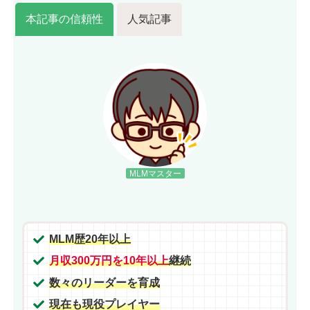
本記事の信頼性
人気記事
MLMマスター
MLM歴20年以上
月収300万円を10年以上
継続
数々のリーダーを育成
現在も現役プレイヤー