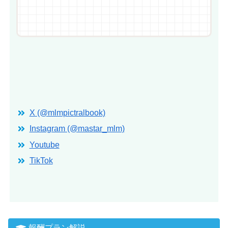
X (@mlmpictralbook)
Instagram (@mastar_mlm)
Youtube
TikTok
報酬プラン解説