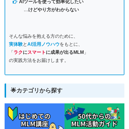
AIツールを使って効率化したい
…
けどやり方がわからない
そんな悩みを抱える方のために、
実体験
と
AI活用ノウハウ
をもとに、
「
ラク
に
スマート
に
成果が出るMLM
」
の実践方法をお届けします。
🌟カテゴリから探す