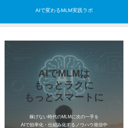
AIで変わるMLM実践ラボ
AIでMLMは
もっとラクに
もっとスマートに
稼げない時代のMLMに次の一手を
AIで効率化・仕組み化するノウハウ発信中