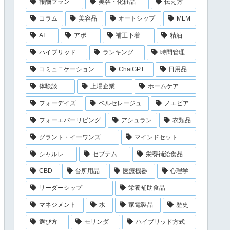
報酬プラン
美容・化粧品
伝え方
コラム
美容品
オートシップ
MLM
AI
アポ
補正下着
精油
ハイブリッド
ランキング
時間管理
コミュニケーション
ChatGPT
日用品
体験談
上場企業
ホームケア
フォーデイズ
ベルセレージュ
ノエビア
フォーエバーリビング
アシュラン
衣類品
グラント・イーワンズ
マインドセット
シャルレ
セプテム
栄養補給食品
CBD
台所用品
医療機器
心理学
リーダーシップ
栄養補助食品
マネジメント
水
家電製品
歴史
選び方
モリンダ
ハイブリッド方式