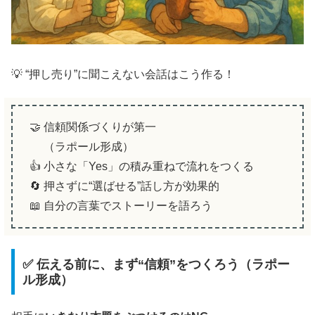
💡 “押し売り”に聞こえない会話はこう作る！
🤝 信頼関係づくりが第一
（ラポール形成）
👍 小さな「Yes」の積み重ねで流れをつくる
🔄 押さずに“選ばせる”話し方が効果的
📖 自分の言葉でストーリーを語ろう
✅ 伝える前に、まず“信頼”をつくろう（ラポー
ル形成）