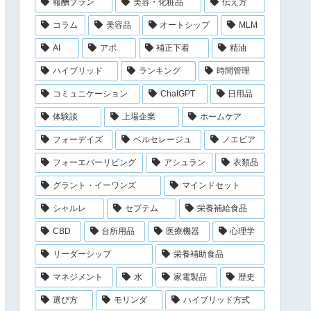
報酬プラン
美容・化粧品
伝え方
コラム
美容品
オートシップ
MLM
AI
アポ
補正下着
精油
ハイブリッド
ランキング
時間管理
コミュニケーション
ChatGPT
日用品
体験談
上場企業
ホームケア
フォーデイズ
ベルセレージュ
ノエビア
フォーエバーリビング
アシュラン
衣類品
グラント・イーワンズ
マインドセット
シャルレ
セプテム
栄養補給食品
CBD
台所用品
医療機器
心理学
リーダーシップ
栄養補助食品
マネジメント
水
家電製品
歴史
選び方
モリンダ
ハイブリッド方式