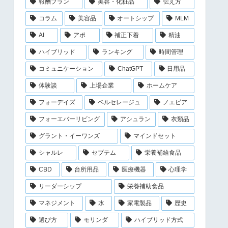
報酬プラン
美容・化粧品
伝え方
コラム
美容品
オートシップ
MLM
AI
アポ
補正下着
精油
ハイブリッド
ランキング
時間管理
コミュニケーション
ChatGPT
日用品
体験談
上場企業
ホームケア
フォーデイズ
ベルセレージュ
ノエビア
フォーエバーリビング
アシュラン
衣類品
グラント・イーワンズ
マインドセット
シャルレ
セプテム
栄養補給食品
CBD
台所用品
医療機器
心理学
リーダーシップ
栄養補助食品
マネジメント
水
家電製品
歴史
選び方
モリンダ
ハイブリッド方式